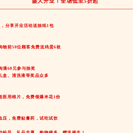
盛大开业！全场低至5折起
起，分享开业活动送抽纸1包
购物前50位顾客免费送鸡蛋6枚
购满68元参与抽奖
礼盒、清洗液等奖品众多
送医用棉片，免费领爆米花1份
血压，免费贴膏药，试吃试饮
动纷呈，礼品丰厚，购物越多，赠送越丰！