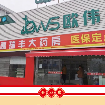
开
业
啦