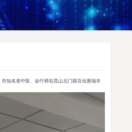
、市知名
老中医
、
诊疗师
在
昆山北门路百佳惠瑞丰