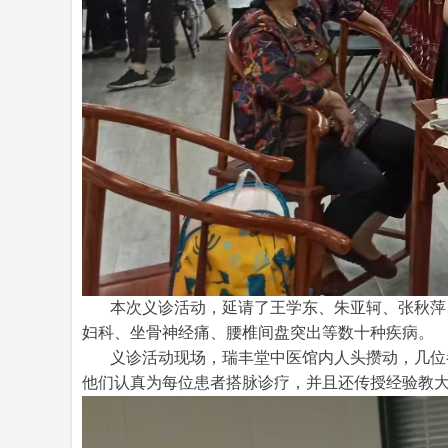
本次义诊活动，
延请了王学东、朱亚轲、张秋萍
妇科、坐骨神经痛、腰椎间盘突出等
数十种疾病。
义诊活动现场，
瑞丰堂中医馆内
人头攒动，
几
位
他们
认真为每位
患者搭脉诊疗
，并且还传授经验教