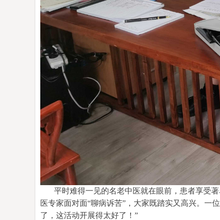
平时难得一见的名老中医就在眼前，
患者
享受著
医专家面对面
“聊病诉苦”，大家既踏实又高兴。一位
了，这活动开展得太
好
了！
”