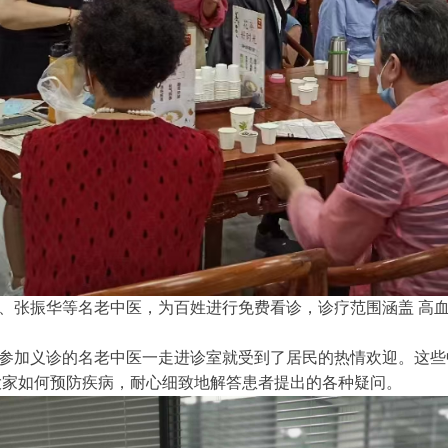
、张振华等名老中医，
为百姓进行免费看诊，诊疗范围涵盖
高
参加义诊的名老中医一走进
诊室
就受到了居民的热情
欢迎
。这些
大家如何
预防疾病
，耐心细致地
解答患者
提出的各种疑问
。