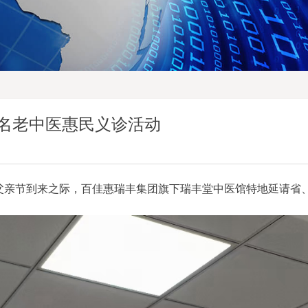
名老中医惠民义诊活动
日父亲节到来之际
，
百佳惠瑞丰集团旗下瑞丰堂中医馆特地延请省