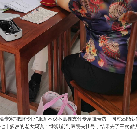
名专家
“把脉诊疗”服务不仅不需
要支付
专家挂号费，同时还能获
七十多岁的老大妈说：
“我
以前到医院去挂号，结果去了三次都