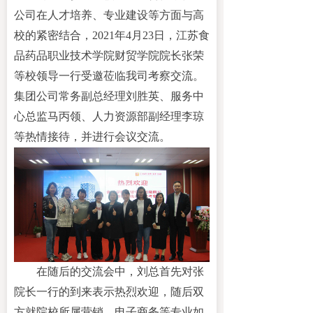
公司在人才培养、专业建设等方面与高
校的紧密结合
，
2021年4月23日，江苏食
品药品职业技术学院财贸学院院长张荣
等校领导一行
受邀
莅临我司考察交流。
集团公司常务副总经理刘胜英、服务中
心总
监
马丙领、人力资源部副经理李琼
等
热情
接待
，并进行会议交流。
在随后的交流会中，刘
总
首先对张
院长一行的到来表示热烈欢迎，随后双
方就
院校所属营销、电子商务等专业如