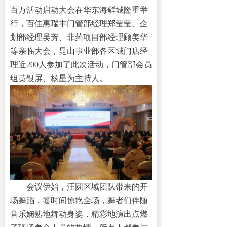
百万活动启动大会在华东海鲜城隆重举
行，百佳惠瑞丰门管部经理郑莹莹、企
划部经理吴芳、非药项目部经理顾美华
等亲临大会，昆山事业部各区域门店经
理近200人参加了此次活动，门管部会员
组黄银屏、杨星为主持人。
会议伊始，
汪圆区域团队带来
的开
场舞蹈，霎时间惊艳全场，舞者们伴随
音乐娴熟地舞动身姿，精彩地演出点燃